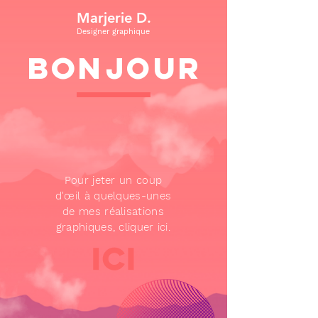
Marjerie D.
Designer graphique
Bon
jour
Pour jeter un coup
d'œil à quelques-unes
de mes réalisations
graphiques, cliquer ici.